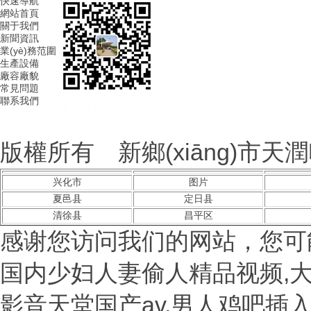
快速導航
網站首頁
關于我們
新聞資訊
業(yè)務范圍
生產設備
廠容廠貌
常見問題
聯系我們
版權所有 新鄉(xiāng)市天潤
兴化市
图片
夏邑县
定日县
清徐县
昌平区
感谢您访问我们的网站，您可
国内少妇人妻偷人精品视频,大
影音天堂国产av,男人鸡吧插