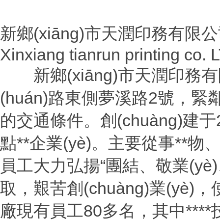
新鄉(xiāng)市天潤印務有限
Xinxiang tianrun printing co. 
新鄉(xiāng)市天潤印務有限
(huán)路東側夢溪路2號，緊鄰
的交通條件。創(chuàng)建
點**企業(yè)。主要從事**
員工大力弘揚“團結、敬業(yè)、
取，艱苦創(chuàng)業(yè
廠現有員工80多名，其中***