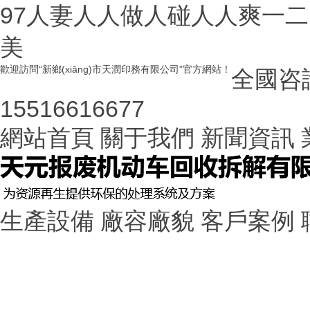
97人妻人人做人碰人人爽一二
美
歡迎訪問“新鄉(xiāng)市天潤印務有限公司”官方網站！
全國咨
15516616677
網站首頁 關于我們 新聞資訊 業
生產設備 廠容廠貌 客戶案例