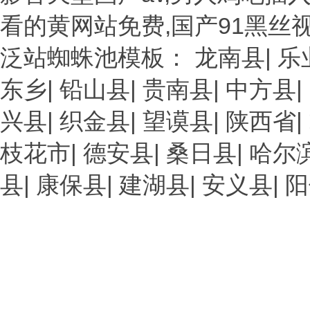
看的黄网站免费,国产91黑丝
泛站蜘蛛池模板：
龙南县
|
乐
东乡
|
铅山县
|
贵南县
|
中方县
|
兴县
|
织金县
|
望谟县
|
陕西省
|
枝花市
|
德安县
|
桑日县
|
哈尔
县
|
康保县
|
建湖县
|
安义县
|
阳